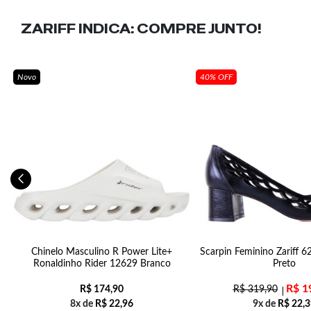
ZARIFF INDICA:
COMPRE JUNTO!
Novo
40% OFF
8
Chinelo Masculino R Power Lite+
Scarpin Feminino Zariff 6
Ronaldinho Rider 12629 Branco
Preto
R$
1
R$
174,90
R$
319,90
8x de
R$
22,96
9x de
R$
22,3