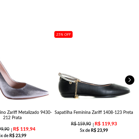
25% OFF
ino Zariff Metalizado 9430-
Sapatilha Feminina Zariff 1408-123 Preta
212 Prata
R$
119,93
R$
159,90
R$
119,94
9,90
5x de
R$
23,99
5x de
R$
23,99