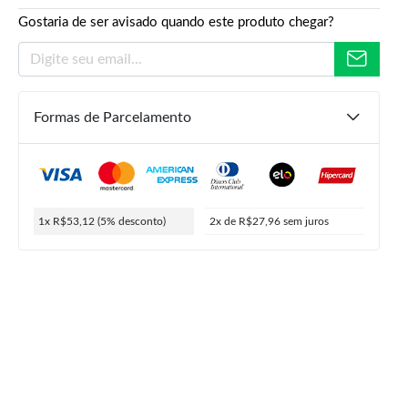
Gostaria de ser avisado quando este produto chegar?
Formas de Parcelamento
R$
69,90
R$
55,92
R$
53,12
1x R$53,12
(5% desconto)
2x de R$27,96
sem juros
ou
2x de
R$
27,96
5% de desconto no PIX