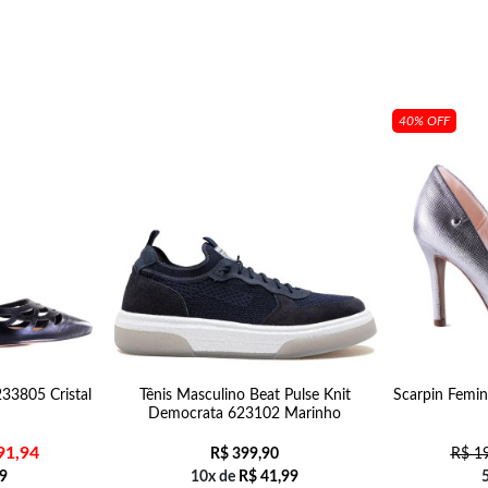
40% OFF
233805 Cristal
Tênis Masculino Beat Pulse Knit
Scarpin Femin
Democrata 623102 Marinho
91,94
R$
399,90
R$
19
9
10x de
R$
41,99