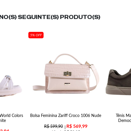
O(S) SEGUINTE(S) PRODUTO(S)
5% OFF
 World Colors
Bolsa Feminina Zariff Croco 1006 Nude
Tênis Ma
ite
Democ
R$
569,99
R$
599,90