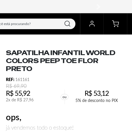
próximo
SAPATILHA INFANTIL WORLD
COLORS PEEP TOE FLOR
PRETO
REF:
161161
R$
69,90
R$
55,92
R$
53,12
ou
2x de
R$
27,96
5% de desconto no PIX
ops,
já vendemos todo o estoque!