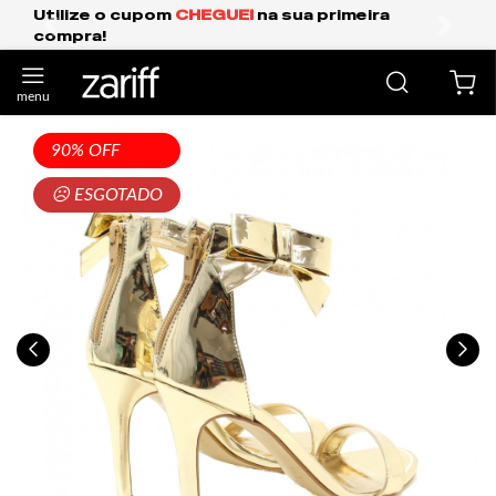
m
CHEGUEI
na sua primeira
Frete Grátis Expr
anterior
próxi
90% OFF
☹ ESGOTADO