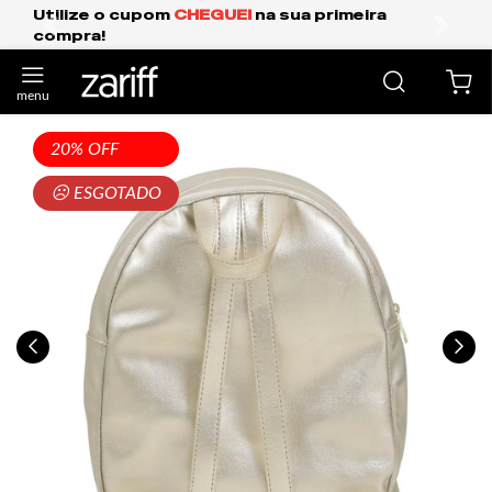
 sua primeira
Frete Grátis Expresso para o 
anterior
próxi
20% OFF
☹ ESGOTADO