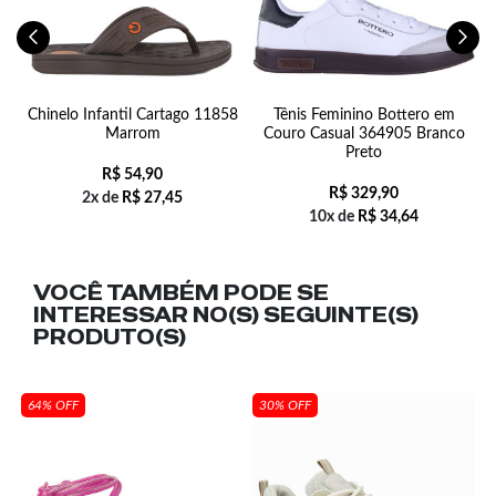
f
Chinelo Infantil Cartago 11858
Tênis Feminino Bottero em
Marrom
Couro Casual 364905 Branco
Preto
R$
54,90
R$
329,90
2x de
R$
27,45
10x de
R$
34,64
VOCÊ TAMBÉM PODE SE
INTERESSAR NO(S) SEGUINTE(S)
PRODUTO(S)
64% OFF
30% OFF