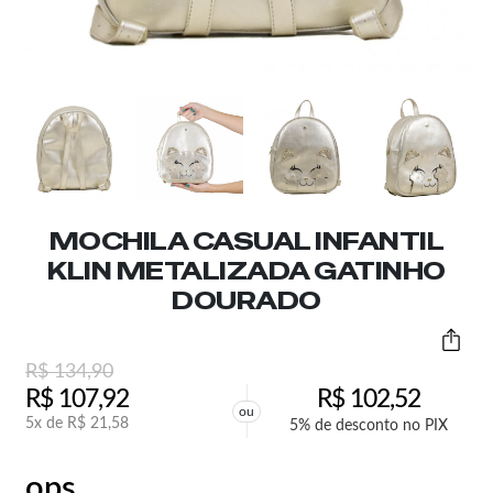
MOCHILA CASUAL INFANTIL
KLIN METALIZADA GATINHO
DOURADO
R$
134,90
R$
107,92
R$
102,52
ou
5x de
R$
21,58
5% de desconto no PIX
ops,