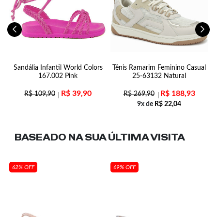
Sandália Infantil World Colors
Tênis Ramarim Feminino Casual
167.002 Pink
25-63132 Natural
R$
39,90
R$
188,93
R$
109,90
R$
269,90
9x de
R$
22,04
BASEADO NA SUA
ÚLTIMA VISITA
62% OFF
69% OFF