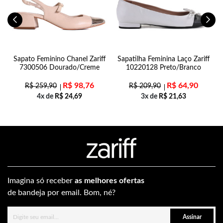
n
Sapato Feminino Chanel Zariff
Sapatilha Feminina Laço Zariff
7300506 Dourado/Creme
10220128 Preto/Branco
R$
98,76
R$
64,90
R$
259,90
R$
209,90
4x de
R$
24,69
3x de
R$
21,63
Imagina só receber
as melhores ofertas
de bandeja por email. Bom, né?
Assinar