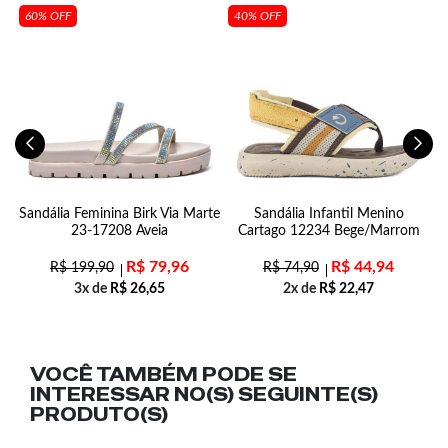
60% OFF
40% OFF
65
Sandália Feminina Birk Via Marte
Sandália Infantil Menino
23-17208 Aveia
Cartago 12234 Bege/Marrom
C
R$
79,96
R$
44,94
R$
199,90
R$
74,90
3x de
R$
26,65
2x de
R$
22,47
VOCÊ TAMBÉM PODE SE
INTERESSAR NO(S) SEGUINTE(S)
PRODUTO(S)