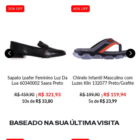
30% OFF
40% OFF
05
Sapato Loafer Feminino Luz Da
Chinelo Infantil Masculino com
Lua 60340002 Saara Preto
Luzes Klin 132077 Preto/Grafite
R$
321,93
R$
119,94
R$
459,90
R$
199,90
10x de
R$
33,80
5x de
R$
23,99
BASEADO NA SUA
ÚLTIMA VISITA