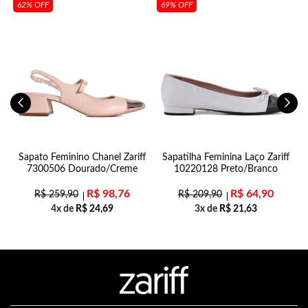
62% OFF
69% OFF
Sapato Feminino Chanel Zariff
Sapatilha Feminina Laço Zariff
7300506 Dourado/Creme
10220128 Preto/Branco
R$
98,76
R$
64,90
R$
259,90
R$
209,90
4x de
R$
24,69
3x de
R$
21,63